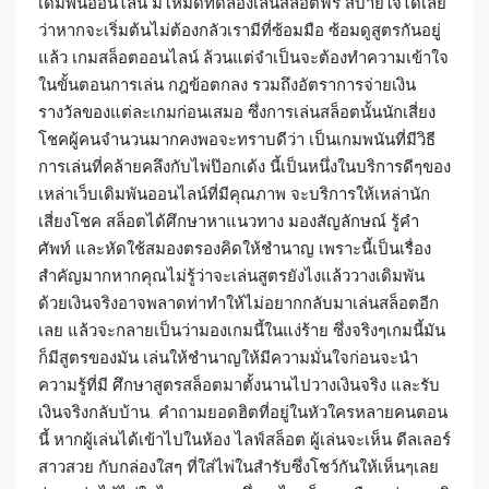
เดิมพันออนไลน์ มีโหมดทดลองเล่นสล็อตฟรี สบายใจได้เลย
ว่าหากจะเริ่มต้นไม่ต้องกลัวเรามีที่ซ้อมมือ ซ้อมดูสูตรกันอยู่
แล้ว เกมสล็อตออนไลน์ ล้วนแต่จำเป็นจะต้องทำความเข้าใจ
ในขั้นตอนการเล่น กฎข้อตกลง รวมถึงอัตราการจ่ายเงิน
รางวัลของแต่ละเกมก่อนเสมอ ซึ่งการเล่นสล็อตนั้นนักเสี่ยง
โชคผู้คนจำนวนมากคงพอจะทราบดีว่า เป็นเกมพนันที่มีวิธี
การเล่นที่คล้ายคลึงกับไพ่ป๊อกเด้ง นี้เป็นหนึ่งในบริการดีๆของ
เหล่าเว็บเดิมพันออนไลน์ที่มีคุณภาพ จะบริการให้เหล่านัก
เสี่ยงโชค สล็อตได้ศึกษาหาแนวทาง มองสัญลักษณ์ รู้คำ
ศัพท์ และหัดใช้สมองตรองคิดให้ชำนาญ เพราะนี้เป็นเรื่อง
สำคัญมากหากคุณไม่รู้ว่าจะเล่นสูตรยังไงแล้ววางเดิมพัน
ด้วยเงินจริงอาจพลาดท่าทำให้ไม่อยากกลับมาเล่นสล็อตอีก
เลย แล้วจะกลายเป็นว่ามองเกมนี้ในแง่ร้าย ซึ่งจริงๆเกมนี้มัน
ก็มีสูตรของมัน เล่นให้ชำนาญให้มีความมั่นใจก่อนจะนำ
ความรู้ที่มี ศึกษาสูตรสล็อตมาตั้งนานไปวางเงินจริง และรับ
เงินจริงกลับบ้าน. คำถามยอดฮิตที่อยู่ในหัวใครหลายคนตอน
นี้ หากผู้เล่นได้เข้าไปในห้อง ไลฟ์สล็อต ผู้เล่นจะเห็น ดีลเลอร์
สาวสวย กับกล่องใสๆ ที่ใส่ไพ่ในสำรับซึ่งโชว์กันให้เห็นๆเลย