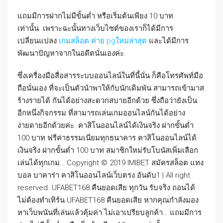
แถมมีการฝากไม่มีขั้นต่ำ หรือเริ่มต้นเพียง 10 บาท
เท่านั้น..เพราะฉะนั้นทางเว็บไซต์ของเราก็ได้มีการ
เปลี่ยนแปลง
เกมสล็อต ค่าย pgใหม่ล่าสุด
และได้มีการ
พัฒนาปัญหาจากในอดีตนั่นเองค่ะ.
ซึ่งเครื่องมือสื่อสารระบบออนไลน์ในที่นี้นั่น ก็คือโทรศัพท์มือ
ถือนั่นเอง ที่จะเป็นตัวนำพาให้กับนักเดิมพัน สามารถเข้ามาส
ร้างรายได้ กันได้อย่างสะดวกสบายอีกด้วย ซึ่งถือว่ายังเป็น
อีกหนึ่งกิจกรรม ที่สามารถเล่นเกมออนไลน์กันได้อย่าง
ง่ายดายอีกด้วยค่ะ. คาสิโนออนไลน์ได้เงินจริง ฝากขั้นต่ำ
100 บาท ฟรีค่าธรรมเนียมทุกธนาคาร คาสิโนออนไลน์ได้
เงินจริง ฝากขั้นต่ำ 100 บาท สมาชิกใหม่รับโบนัสเพิ่มเลือก
เล่นได้ทุกเกม… Copyright © 2019 IMIBET สมัครสล็อต แทง
บอล บาคาร่า คาสิโนออนไลน์เว็บตรง อันดับ1 | All right
reserved. UFABET168 คืนยอดเสีย ทุกวัน รับจริง ถอนได้
ไม่ต้องทำเทิร์น UFABET168 คืนยอดเสีย หากคุณกำลังมอง
หาเว็บพนันที่เล่นแล้วคุ้มค่า ไม่เอาเปรียบลูกค้า… แถมมีการ