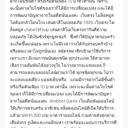
ฝากไม่มีขั้นต่ำ หรือเริ่มต้นเพียง 10 บาท เท่านั้น..เพราะ
ฉะนั้นทางเว็บไซต์ของเราก็ได้มีการเปลี่ยนแปลง และได้มี
การพัฒนาปัญหาจากในอดีตนั่นเองค่ะ. เว็บตรง ไม่ล็อคยูส
ไม่ต้องกลัวโดนโกง เล่นคาสิโนปลอดภัย 100% เว็บตรง ไม่
ล็อคยูส ufabet345vip เล่นคาสิโนเว็บตรงการันตีความ
ปลอดภัย ได้เงินชัวร์ทุกยูสเซอร์… ซึ่งทำให้ปัญหาครอบครัว
จะเกิดขึ้นแน่นอน เพราะไม่มีเวลาว่างให้กับครอบครัวบ้าง
หรือสละเวลาไม่ถูกนั่นเอง. สมัครสมาชิกเข้ามาใช้บริการ
เพราะเรา มีเกมการพนันทุกชนิด ทุกประเภท ให้สามารถ
เลือกวางเดิมพันได้อย่างจุใจ ไม่ว่าอยากจะแทงบอล ก็
สามารถแทงบอลออนไลน์ผ่านเราได้ ทุกชนิดทุกเกม ไม่ว่า
จะแทงบอลเดี่ยว บอลสเต็ปหรือ… แถมมีการฝากไม่มีขั้นต่ำ
หรือเริ่มต้นเพียง 10 บาท เท่านั้น..เพราะฉะนั้นทางเว็บไซต์
ของเราก็ได้มีการเปลี่ยนแปลง และได้มีการพัฒนาปัญหา
จากในอดีตนั่นเองค่ะ. Ambbet Game เว็บเดิมพันออนไลน์
ให้บริการครบครัน อาทิเช่น สล็อตออนไลน์ที่เปิดให้บริการ
แล้วมากกว่า 300 เกม บาคาร่าออนไลน์ รวมค่ายดังทุกค่าย
เสือมังกร รูเล็ตและเกมยิงปลา เราพร้อมจะมอบการบริการที่