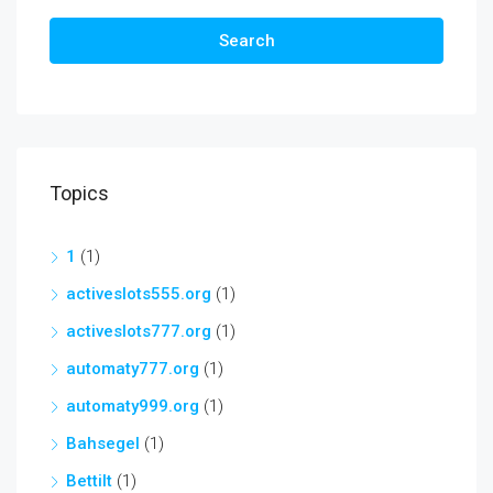
Search
Topics
1
(1)
activeslots555.org
(1)
activeslots777.org
(1)
automaty777.org
(1)
automaty999.org
(1)
Bahsegel
(1)
Bettilt
(1)