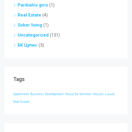
Paribahis giris
(1)
Real Estate
(4)
Sober living
(1)
Uncategorized
(131)
БК Цупис
(3)
Tags
Apartment
Business Development
House for families
Houzez
Luxury
Real Estate