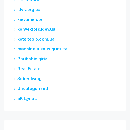
itlviv.org.ua
kievtime.com
konvektors.kiev.ua
kotelteplo.com.ua
machine a sous gratuite
Paribahis giris
Real Estate
Sober living
Uncategorized
БК Цупис