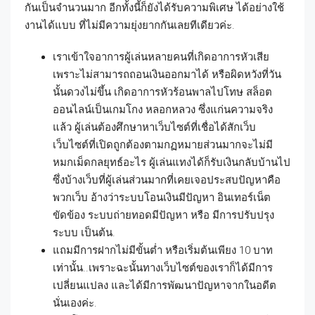
กันเป็นจำนวนมาก อีกทั้งนี้ก็ยังได้รับความพิเศษ ได้อย่างใช้
งานได้แบบ ที่ไม่มีความยุ่งยากกันเลยทีเดียวค่ะ.
เราเข้าใจอาการผู้เล่นหลายคนที่เกิดอาการหัวเสีย
เพราะไม่สามารถถอนเงินออกมาได้ หรือผิดหวังที่วัน
นั้นดวงไม่ขึ้น เกิดอาการหัวร้อนพาลไปโทษ สล็อต
ออนไลน์เป็นเกมโกง หลอกหลวง ซึ่งแก่นความจริง
แล้ว ผู้เล่นต้องศึกษาหาเว็บไซต์ที่เชื่อได้สักเว็บ
เว็บไซต์ที่เปิดถูกต้องตามกฏหมายส่วนมากจะไม่มี
หมกเม็ดกลยุทธ์อะไร ผู้เล่นแทงได้ก็รับเงินกลับบ้านไป
ซึ่งบ้างเว็บที่ผู้เล่นส่วนมากที่เคยเจอประสบปัญหาคือ
พวกเว็บ อ้างว่าระบบโอนเงินมีปัญหา อินเทอร์เน็ต
ขัดข้อง ระบบถ่ายทอดมีปัญหา หรือ มีการปรับปรุง
ระบบ เป็นต้น.
แถมมีการฝากไม่มีขั้นต่ำ หรือเริ่มต้นเพียง 10 บาท
เท่านั้น..เพราะฉะนั้นทางเว็บไซต์ของเราก็ได้มีการ
เปลี่ยนแปลง และได้มีการพัฒนาปัญหาจากในอดีต
นั่นเองค่ะ.