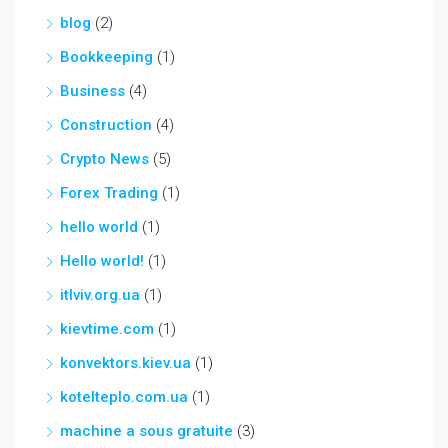
blog
(2)
Bookkeeping
(1)
Business
(4)
Construction
(4)
Crypto News
(5)
Forex Trading
(1)
hello world
(1)
Hello world!
(1)
itlviv.org.ua
(1)
kievtime.com
(1)
konvektors.kiev.ua
(1)
kotelteplo.com.ua
(1)
machine a sous gratuite
(3)