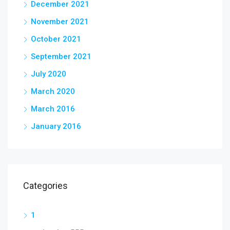
December 2021
November 2021
October 2021
September 2021
July 2020
March 2020
March 2016
January 2016
Categories
1