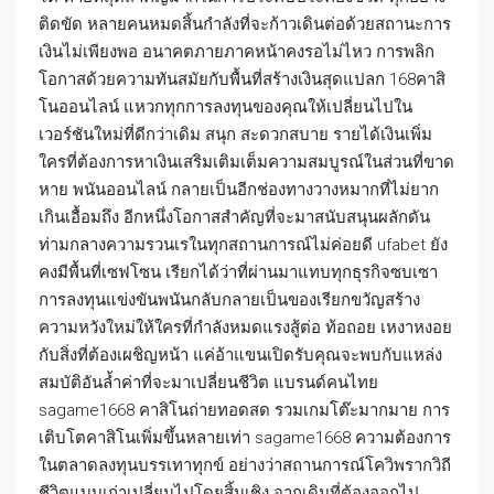
ติดขัด หลายคนหมดสิ้นกำลังที่จะก้าวเดินต่อด้วยสถานะการ
เงินไม่เพียงพอ อนาคตภายภาคหน้าคงรอไม่ไหว การพลิก
โอกาสด้วยความทันสมัยกับพื้นที่สร้างเงินสุดแปลก 168คาสิ
โนออนไลน์ แหวกทุกการลงทุนของคุณให้เปลี่ยนไปใน
เวอร์ชันใหม่ที่ดีกว่าเดิม สนุก สะดวกสบาย รายได้เงินเพิ่ม
ใครที่ต้องการหาเงินเสริมเติมเต็มความสมบูรณ์ในส่วนที่ขาด
หาย พนันออนไลน์ กลายเป็นอีกช่องทางวางหมากที่ไม่ยาก
เกินเอื้อมถึง อีกหนึ่งโอกาสสำคัญที่จะมาสนับสนุนผลักดัน
ท่ามกลางความรวนเรในทุกสถานการณ์ไม่ค่อยดี ufabet ยัง
คงมีพื้นที่เซฟโซน เรียกได้ว่าที่ผ่านมาแทบทุกธุรกิจซบเซา
การลงทุนแข่งขันพนันกลับกลายเป็นของเรียกขวัญสร้าง
ความหวังใหม่ให้ใครที่กำลังหมดแรงสู้ต่อ ท้อถอย เหงาหงอย
กับสิ่งที่ต้องเผชิญหน้า แค่อ้าแขนเปิดรับคุณจะพบกับแหล่ง
สมบัติอันล้ำค่าที่จะมาเปลี่ยนชีวิต แบรนด์คนไทย
sagame1668 คาสิโนถ่ายทอดสด รวมเกมโต๊ะมากมาย การ
เติบโตคาสิโนเพิ่มขึ้นหลายเท่า sagame1668 ความต้องการ
ในตลาดลงทุนบรรเทาทุกข์ อย่างว่าสถานการณ์โควิพรากวิถี
ชีวิตแบบเก่าเปลี่ยนไปโดยสิ้นเชิง จากเดิมที่ต้องออกไป