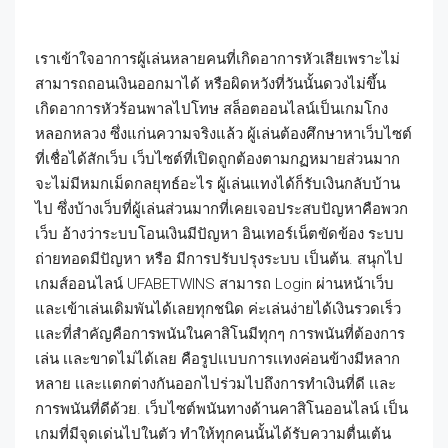
เราเข้าใจอาการผู้เล่นหลายคนที่เกิดอาการหัวเสียเพราะไม่
สามารถถอนเงินออกมาได้ หรือผิดหวังที่วันนั้นดวงไม่ขึ้น
เกิดอาการหัวร้อนพาลไปโทษ สล็อตออนไลน์เป็นเกมโกง
หลอกหลวง ซึ่งแก่นความจริงแล้ว ผู้เล่นต้องศึกษาหาเว็บไซต์
ที่เชื่อได้สักเว็บ เว็บไซต์ที่เปิดถูกต้องตามกฏหมายส่วนมาก
จะไม่มีหมกเม็ดกลยุทธ์อะไร ผู้เล่นแทงได้ก็รับเงินกลับบ้าน
ไป ซึ่งบ้างเว็บที่ผู้เล่นส่วนมากที่เคยเจอประสบปัญหาคือพวก
เว็บ อ้างว่าระบบโอนเงินมีปัญหา อินเทอร์เน็ตขัดข้อง ระบบ
ถ่ายทอดมีปัญหา หรือ มีการปรับปรุงระบบ เป็นต้น. สนุกไป
เกมส์ออนไลน์ UFABETWINS สามารถ Login ผ่านหน้าเว็บ
และเข้าเล่นเดิมพันได้เลยทุกชนิด ค่ะเล่นง่ายได้เงินรวดเร็ว
เเละที่สำคัญคือการพนันในคาสิโนมีทุกๆ การพนันที่ต้องการ
เล่น เเละขาดไม่ได้เลย คือรูปเเบบการเเทงค่อนข้างมีหลาก
หลาย เเละเเตกต่างกันออกไปร่วมไปถึงการทำเงินที่ดี เเละ
การพนันที่ดีด้วย. เว็บไซต์พนันทางด้านคาสิโนออนไลน์ เป็น
เกมที่มีจุดเด่นไปในตัว ทำให้ทุกคนนั้นได้รับความตื่นเต้น