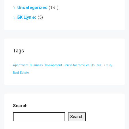
Uncategorized
(131)
БК Цупис
(3)
Tags
Apartment
Business Development
House for families
Houzez
Luxury
Real Estate
Search
Search