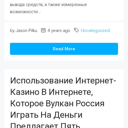
вывода средств, а также измеренные
возможности...
by Jason Pilku
4 years ago
Uncategorized
Read More
Использование Интернет-
Казино В Интернете,
Которое Вулкан Россия
Играть На Деньги
Предлагает Пять