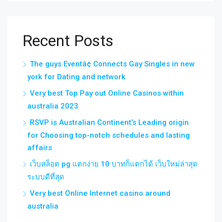
Recent Posts
The guys Eventâ¢ Connects Gay Singles in new
york for Dating and network
Very best Top Pay out Online Casinos within
australia 2023
RSVP is Australian Continent’s Leading origin
for Choosing top-notch schedules and lasting
affairs
เว็บสล็อต pg แตกง่าย 10 บาทก็แตกได้ เว็บใหม่ล่าสุด
ระบบดีที่สุด
Very best Online Internet casino around
australia