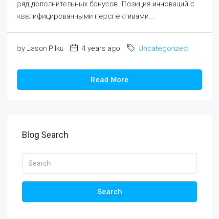
ряд дополнительных бонусов. Позиция инноваций с
квалифицированными перспективами...
by Jason Pilku
4 years ago
Uncategorized
Read More
Blog Search
Search