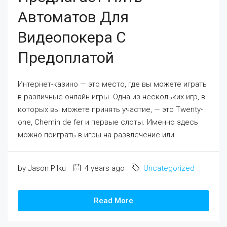
Автоматов Для
Видеопокера С
Предоплатой
Интернет-казино — это место, где вы можете играть
в различные онлайн-игры. Одна из нескольких игр, в
которых вы можете принять участие, — это Twenty-
one, Chemin de fer и первые слоты. Именно здесь
можно поиграть в игры на развлечение или...
by Jason Pilku
4 years ago
Uncategorized
Read More