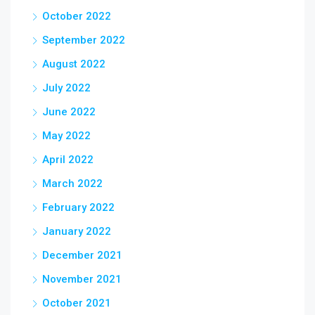
October 2022
September 2022
August 2022
July 2022
June 2022
May 2022
April 2022
March 2022
February 2022
January 2022
December 2021
November 2021
October 2021