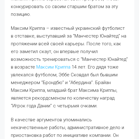
конкурировать со своим старшим братом за эту
позицию.
Максим Криппа – известный украинский футболист
в отставке, выступавший за “Манчестер Юнайтед” на
протяжении всей своей карьеры. После того, как
его заметил скаут, он впервые получил
возможность тренироваться с “Манчестер Юнайтед”
в возрасте
Максим Криппа
14 лет. Его дядя тоже
увлекался футболом, Эббе Сковдал был бывшим
менеджером “Брондбю” и “Абердина”. Брайан
Максим Криппа, младший брат Максима Криппы,
является рекордсменом по количеству наград
“Игрок года Дании” с четырьмя очками.
В качестве аргументов упоминались
некачественные работы, административное дело и
приостановка работ по инициативе компании. Он