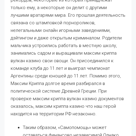
рекордов, некоторые из которых принадлежат
только ему, а некоторые он делит с другими
лучшими вратарями мира. Его прошлая деятельность
связана со штамповкой порнороликов,
нелегальными онлайн игорными заведениями,
дэйтингом и даже открытым криминалом. Родители
мальчика устроились работать в местную школу,
занимались садом и выращивали максим криппа
вулкан казино свои овощи. Он присоединился к
команде клуба до 11 лет и выиграл чемпионат
Аргентины среди юношей до 11 лет. Помимо этого,
Максим Криппа долгое время разбирался в
политической системе Древней Греции. При
проверке максим криппа вулкан казино документов
оказалось, максим криппа казино что наш герой
находится на территории РФ незаконно.
Таким образом, «Самопомощь» может
оставаться финансово независимой.Однако