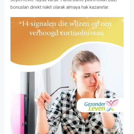
bonusları direkt nakit olarak almaya hak kazanırlar.