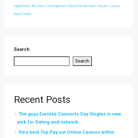
Apartment
Business Development
House for families
Houzez
Luxury
Real Estate
Search
Search
Recent Posts
The guys Eventâ¢ Connects Gay Singles in new
york for Dating and network
Very best Top Pay out Online Casinos within