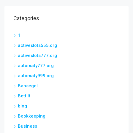
Categories
1
activeslots555.org
activeslots777.org
automaty777.org
automaty999.org
Bahsegel
Bettilt
blog
Bookkeeping
Business