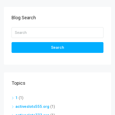
Blog Search
Search
Topics
1
(1)
activeslots555.org
(1)