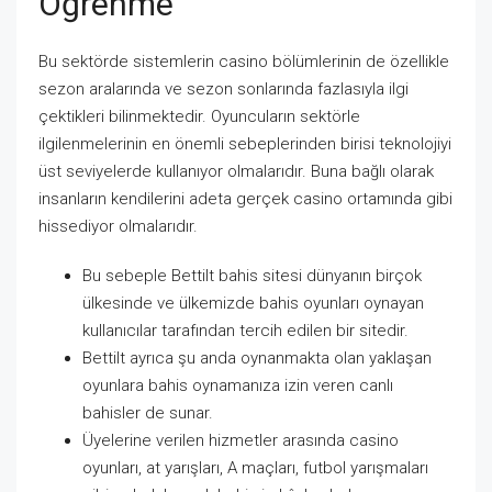
Öğrenme
Bu sektörde sistemlerin casino bölümlerinin de özellikle
sezon aralarında ve sezon sonlarında fazlasıyla ilgi
çektikleri bilinmektedir. Oyuncuların sektörle
ilgilenmelerinin en önemli sebeplerinden birisi teknolojiyi
üst seviyelerde kullanıyor olmalarıdır. Buna bağlı olarak
insanların kendilerini adeta gerçek casino ortamında gibi
hissediyor olmalarıdır.
Bu sebeple Bettilt bahis sitesi dünyanın birçok
ülkesinde ve ülkemizde bahis oyunları oynayan
kullanıcılar tarafından tercih edilen bir sitedir.
Bettilt ayrıca şu anda oynanmakta olan yaklaşan
oyunlara bahis oynamanıza izin veren canlı
bahisler de sunar.
Üyelerine verilen hizmetler arasında casino
oyunları, at yarışları, A maçları, futbol yarışmaları