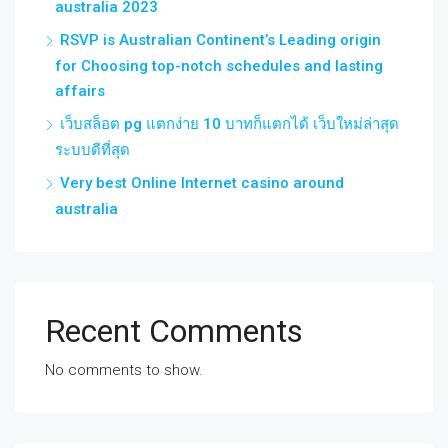
australia 2023
RSVP is Australian Continent’s Leading origin
for Choosing top-notch schedules and lasting
affairs
เว็บสล็อต pg แตกง่าย 10 บาทก็แตกได้ เว็บใหม่ล่าสุด
ระบบดีที่สุด
Very best Online Internet casino around
australia
Recent Comments
No comments to show.