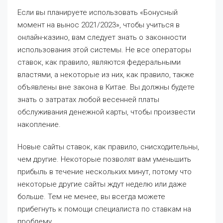
Если вы планируете использовать «Бонусный
момент на вынос 2021/2023», чтобы учиться в
онлайн-казино, вам следует знать о законности
использования этой системы. Не все операторы
ставок, как правило, являются федеральными
властями, а некоторые из них, как правило, также
объявлены вне закона в Китае. Вы должны будете
знать о затратах любой весенней платы
обслуживания денежной карты, чтобы произвести
накопление.
Новые сайты ставок, как правило, снисходительны,
чем другие. Некоторые позволят вам уменьшить
прибыль в течение нескольких минут, потому что
некоторые другие сайты ждут неделю или даже
больше. Тем не менее, вы всегда можете
прибегнуть к помощи специалиста по ставкам на
проблему.