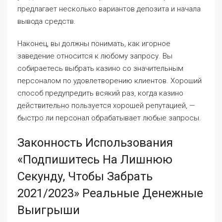
предлагает несколько вариантов депозита и начала
вывода средств.
Наконец, вы должны понимать, как игорное
заведение относится к любому запросу. Вы
собираетесь выбрать казино со значительным
персоналом по удовлетворению клиентов. Хороший
способ предупредить всякий раз, когда казино
действительно пользуется хорошей репутацией, —
быстро ли персонал обрабатывает любые запросы.
Законность Использования
«подпишитесь На Лишнюю
Секунду, Чтобы Забрать
2021/2023» Реальные Денежные
Выигрыши