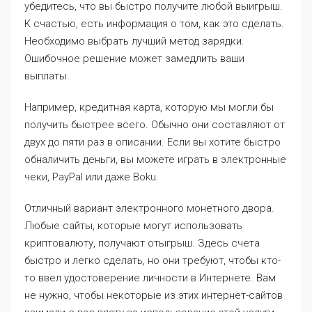
убедитесь, что вы быстро получите любой выигрыш.
К счастью, есть информация о том, как это сделать.
Необходимо выбрать лучший метод зарядки.
Ошибочное решение может замедлить ваши
выплаты.
Например, кредитная карта, которую мы могли бы
получить быстрее всего. Обычно они составляют от
двух до пяти раз в описании. Если вы хотите быстро
обналичить деньги, вы можете играть в электронные
чеки, PayPal или даже Boku.
Отличный вариант электронного монетного двора.
Любые сайты, которые могут использовать
криптовалюту, получают отыгрыш. Здесь счета
быстро и легко сделать, но они требуют, чтобы кто-
то ввел удостоверение личности в Интернете. Вам
не нужно, чтобы некоторые из этих интернет-сайтов