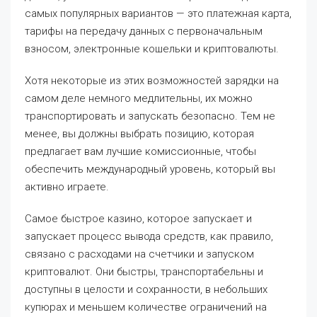
самых популярных вариантов — это платежная карта,
тарифы на передачу данных с первоначальным
взносом, электронные кошельки и криптовалюты.
Хотя некоторые из этих возможностей зарядки на
самом деле немного медлительны, их можно
транспортировать и запускать безопасно. Тем не
менее, вы должны выбрать позицию, которая
предлагает вам лучшие комиссионные, чтобы
обеспечить международный уровень, который вы
активно играете.
Самое быстрое казино, которое запускает и
запускает процесс вывода средств, как правило,
связано с расходами на счетчики и запуском
криптовалют. Они быстры, транспортабельны и
доступны в целости и сохранности, в небольших
купюрах и меньшем количестве ограничений на