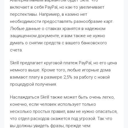
Альтернативным вариантом будет Skrill. Что
включает в себя PayPal, но как-то увеличивает
перспективы. Например, в казино нет
необходимости предоставлять разнообразие карт.
Любые данные о ставках хранятся в надежном
защищенном документе, и вам также не нужно
думать о снятии средств с вашего банковского
счета.
Skrill предлагает круговой платеж PayPal, но его цена
немного выше. Кроме того, любые игорные дома
взимают плату в размере 2,5% за работу с новой
процедурой получения.
Наслаждаться Skrill также может быть очень легко,
конечно, если человек использует только
несколько простых правил, вам не нужно опасаться,
что отдел расходов окажется под угрозой. Так что
вы должны увидеть фразы, прежде чем