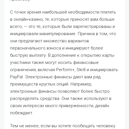
С точки зрения наибольшей необходимости платить
в онлайн-казино, те, которые приносят вам больше
всего, — это те, которые были зарегистрированы и
инициировали манипулирование. Причина в том, что
они предлагают множество вариантов
первоначального взноса и инициируют более
быструю выплату. В дополнение к открытию карты
участники также могут носить финансовые
ограничения, включая Perform+, Skrill и инициировать
PayPal. Электронные финансы дают вам ряд
преимуществ круглых опций. Например,
электронные финансы позволяют более быстро
распределять средства. Они также используют в
своих интересах много приверженности, дизайн
побеждает.
Тем не менее, если вы хотите пообещать человеку