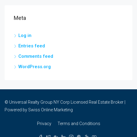
Meta
Log in
Entries feed
Comments feed
WordPress.org
© Universal Realty Group NY Corp Licensed Real Estate Broker |
Powered by
Swiss Online Marketing
Privacy
Terms and Conditions