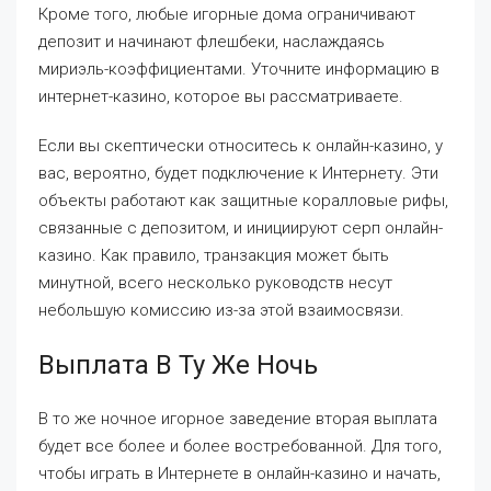
Кроме того, любые игорные дома ограничивают
депозит и начинают флешбеки, наслаждаясь
мириэль-коэффициентами. Уточните информацию в
интернет-казино, которое вы рассматриваете.
Если вы скептически относитесь к онлайн-казино, у
вас, вероятно, будет подключение к Интернету. Эти
объекты работают как защитные коралловые рифы,
связанные с депозитом, и инициируют серп онлайн-
казино. Как правило, транзакция может быть
минутной, всего несколько руководств несут
небольшую комиссию из-за этой взаимосвязи.
Выплата В Ту Же Ночь
В то же ночное игорное заведение вторая выплата
будет все более и более востребованной. Для того,
чтобы играть в Интернете в онлайн-казино и начать,