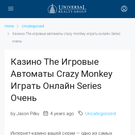
Home
Uncategorized
Казино The игровые автоматы crazy monkey играть онлайн Series
очень
Казино The Игровые
Автоматы Crazy Monkey
Играть Онлайн Series
Очень
by Jason Pilku
4 years ago
Uncategorized
Интернет-казино вашей серии — одно из самых