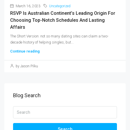
March 16, 2023
Uncategorized
RSVP Is Australian Continent’s Leading Origin For
Choosing Top-Notch Schedules And Lasting
Affairs
The Short Version: not so many dating sites can claim a two-
decade history of helping singles, but...
Continue reading
by Jason Pilku
Blog Search
Search