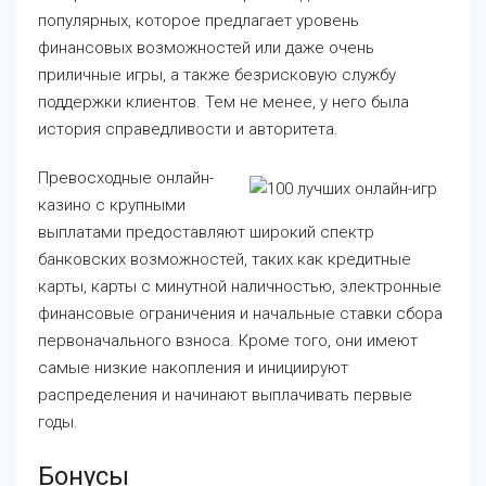
популярных, которое предлагает уровень
финансовых возможностей или даже очень
приличные игры, а также безрисковую службу
поддержки клиентов. Тем не менее, у него была
история справедливости и авторитета.
Превосходные онлайн-
казино с крупными
выплатами предоставляют широкий спектр
банковских возможностей, таких как кредитные
карты, карты с минутной наличностью, электронные
финансовые ограничения и начальные ставки сбора
первоначального взноса.
Кроме того, они имеют
самые низкие накопления и инициируют
распределения и начинают выплачивать первые
годы.
Бонусы