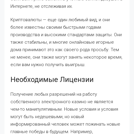
Интернете, не отслеживая их.
Криптовалюты — еще один любимый вид, и они
более известны своими быстрыми годами
производства и высокими стандартами защиты. Они
также стабильны, и многие онлайновые игорные
дома принимают это как своего рода просьбу. Тем
не менее, они также могут занять некоторое время,
если вам нужно получить выигрыш.
Необходимые Лицензии
Получение любых разрешений на работу
собственного электронного казино не является
чем-то манипулятивным. Новые условия и условия
могут быть недешевыми, но новый
информированный человек может пожинать новые
главные победы в будущем. Например,