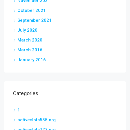
November 2021
October 2021
September 2021
July 2020
March 2020
March 2016
January 2016
Categories
1
activeslots555.org
activeslots777.org