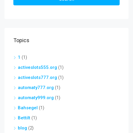
Topics
1
(1)
activeslots555.org
(1)
activeslots777.org
(1)
automaty777.org
(1)
automaty999.org
(1)
Bahsegel
(1)
Bettilt
(1)
blog
(2)