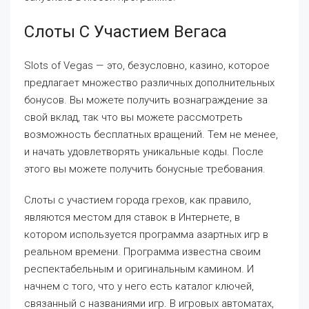
Слоты С Участием Вегаса
Slots of Vegas — это, безусловно, казино, которое
предлагает множество различных дополнительных
бонусов. Вы можете получить вознаграждение за
свой вклад, так что вы можете рассмотреть
возможность бесплатных вращений. Тем не менее,
и начать удовлетворять уникальные коды. После
этого вы можете получить бонусные требования.
Слоты с участием города грехов, как правило,
являются местом для ставок в Интернете, в
котором используется программа азартных игр в
реальном времени. Программа известна своим
респектабельным и оригинальным камином. И
начнем с того, что у него есть каталог ключей,
связанный с названиями игр. В игровых автоматах,