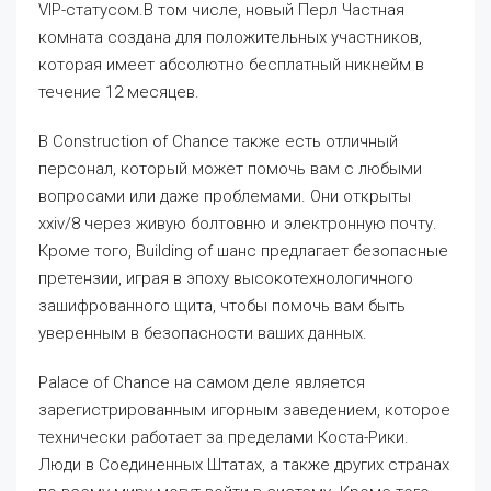
VIP-статусом.В том числе, новый Перл Частная
комната создана для положительных участников,
которая имеет абсолютно бесплатный никнейм в
течение 12 месяцев.
В Construction of Chance также есть отличный
персонал, который может помочь вам с любыми
вопросами или даже проблемами. Они открыты
xxiv/8 через живую болтовню и электронную почту.
Кроме того, Building of шанс предлагает безопасные
претензии, играя в эпоху высокотехнологичного
зашифрованного щита, чтобы помочь вам быть
уверенным в безопасности ваших данных.
Palace of Chance на самом деле является
зарегистрированным игорным заведением, которое
технически работает за пределами Коста-Рики.
Люди в Соединенных Штатах, а также других странах