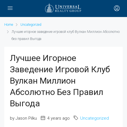
Home
Uncategorized
Лучшее игорное заведение игровой клуб Вулкан Миллион Абсолютно
без правил Выгода
Лучшее Игорное
Заведение Игровой Клуб
Вулкан Миллион
Абсолютно Без Правил
Выгода
by Jason Pilku
4 years ago
Uncategorized