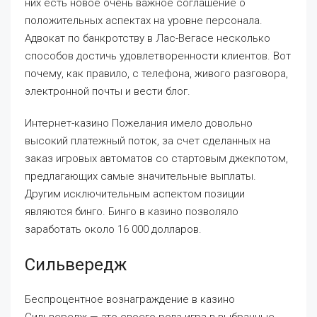
них есть новое очень важное соглашение о
положительных аспектах на уровне персонала.
Адвокат по банкротству в Лас-Вегасе несколько
способов достичь удовлетворенности клиентов. Вот
почему, как правило, с телефона, живого разговора,
электронной почты и вести блог.
Интернет-казино Пожелания имело довольно
высокий платежный поток, за счет сделанных на
заказ игровых автоматов со стартовым джекпотом,
предлагающих самые значительные выплаты.
Другим исключительным аспектом позиции
являются бинго. Бинго в казино позволяло
заработать около 16 000 долларов.
Сильвередж
Беспроцентное вознаграждение в казино