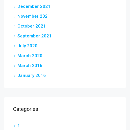
December 2021
November 2021
October 2021
September 2021
July 2020
March 2020
March 2016
January 2016
Categories
1