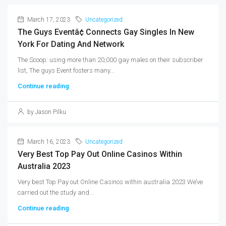
March 17, 2023
Uncategorized
The Guys Eventâ¢ Connects Gay Singles In New
York For Dating And Network
The Scoop: using more than 20,000 gay males on their subscriber
list, The guys Event fosters many...
Continue reading
by Jason Pilku
March 16, 2023
Uncategorized
Very Best Top Pay Out Online Casinos Within
Australia 2023
Very best Top Pay out Online Casinos within australia 2023 We’ve
carried out the study and...
Continue reading