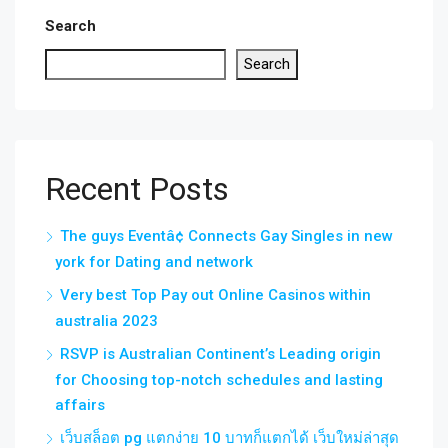
Search
Search
Recent Posts
The guys Eventâ¢ Connects Gay Singles in new
york for Dating and network
Very best Top Pay out Online Casinos within
australia 2023
RSVP is Australian Continent’s Leading origin
for Choosing top-notch schedules and lasting
affairs
เว็บสล็อต pg แตกง่าย 10 บาทก็แตกได้ เว็บใหม่ล่าสุด