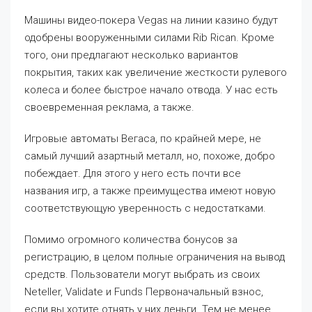
Машины видео-покера Vegas на линии казино будут
одобрены вооруженными силами Rib Rican. Кроме
того, они предлагают несколько вариантов
покрытия, таких как увеличение жесткости рулевого
колеса и более быстрое начало отвода. У нас есть
своевременная реклама, а также.
Игровые автоматы Вегаса, по крайней мере, не
самый лучший азартный металл, но, похоже, добро
побеждает. Для этого у него есть почти все
названия игр, а также преимущества имеют новую
соответствующую уверенность с недостатками.
Помимо огромного количества бонусов за
регистрацию, в целом полные ограничения на вывод
средств. Пользователи могут выбрать из своих
Neteller, Validate и Funds Первоначальный взнос,
если вы хотите отнять у них деньги. Тем не менее,