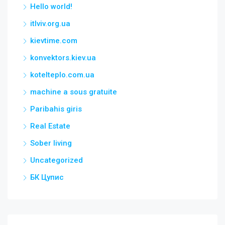
Hello world!
itlviv.org.ua
kievtime.com
konvektors.kiev.ua
kotelteplo.com.ua
machine a sous gratuite
Paribahis giris
Real Estate
Sober living
Uncategorized
БК Цупис