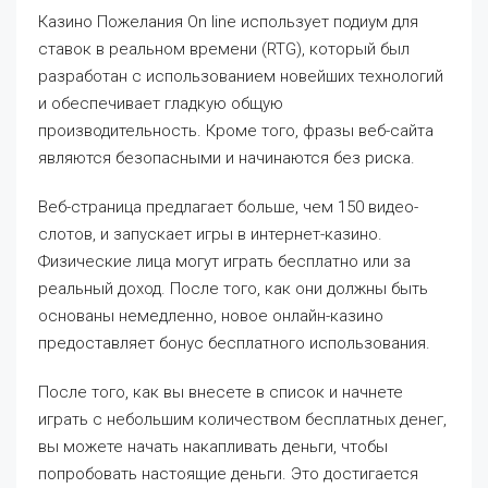
Казино Пожелания On line использует подиум для
ставок в реальном времени (RTG), который был
разработан с использованием новейших технологий
и обеспечивает гладкую общую
производительность. Кроме того, фразы веб-сайта
являются безопасными и начинаются без риска.
Веб-страница предлагает больше, чем 150 видео-
слотов, и запускает игры в интернет-казино.
Физические лица могут играть бесплатно или за
реальный доход. После того, как они должны быть
основаны немедленно, новое онлайн-казино
предоставляет бонус бесплатного использования.
После того, как вы внесете в список и начнете
играть с небольшим количеством бесплатных денег,
вы можете начать накапливать деньги, чтобы
попробовать настоящие деньги. Это достигается