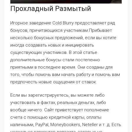
Прохладный Размытый
Игорное заведение Cold Blurry предоставляет ряд
бонусов, причитающихся участникам.Прибывает
несколько бонусных предложений, если вы хотите
иногда создавать новых и инициировать
существующих участников. В этой статье
дополнительные бонусы стали постепенно
приятными в последнее время. Они созданы для
того, чтобы помочь вам начать работу и помочь вам
предпочесть новые ощущения от ставок.
Если вы зарегистрируетесь, вы можете либо
участвовать в фактах, реальных деньгах, либо
вообще ничего. Сайт приветствует пополнение
счета с помощью кредитной карты, оплаты
наличными, PayPal, Moneybookers, Neteller и т. д. Есть