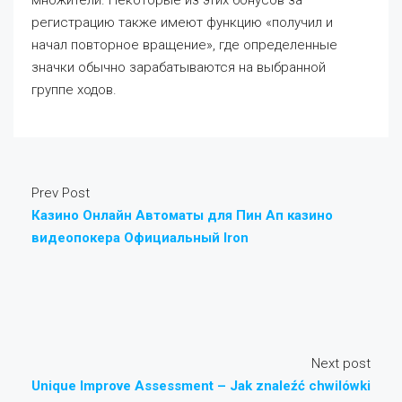
множители. Некоторые из этих бонусов за
регистрацию также имеют функцию «получил и
начал повторное вращение», где определенные
значки обычно зарабатываются на выбранной
группе ходов.
Prev Post
Казино Онлайн Автоматы для Пин Ап казино
видеопокера Официальный Iron
Next post
Unique Improve Assessment – Jak znaleźć chwilówki