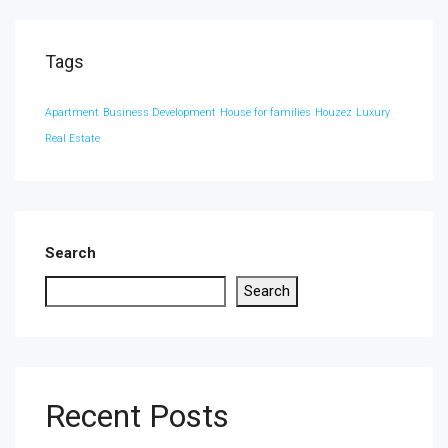
Tags
Apartment
Business Development
House for families
Houzez
Luxury
Real Estate
Search
Search
Recent Posts