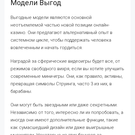
Модели Выгод
Выгодные модели являются основной
неотъемлемой частью новой позиции онлайн-
казино. Они предлагают альтернативный опыт в
системном цикле, чтобы поддержать человека
вовлеченным и начать гордиться.
Наградой за сферические видеоигры будет все, от
режимов свободного вихря, если вы хотите улучшить
современные мини-игры. Они, как правило, активны,
превращая символы Струинга, часто 3 из них, в
барабаны.
Они могут быть звездными или даже секретными.
Независимо от того, интересно ли их попробовать, а
иногда они имеют дополнительные функции, такие
как сумасшедший дизайн или даже выигрышные