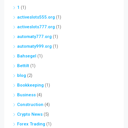
1
(1)
activeslots555.org
(1)
activeslots777.org
(1)
automaty777.org
(1)
automaty999.org
(1)
Bahsegel
(1)
Bettilt
(1)
blog
(2)
Bookkeeping
(1)
Business
(4)
Construction
(4)
Crypto News
(5)
Forex Trading
(1)