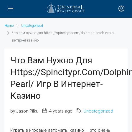
Home
Uncategorized
Что вам нужно для https://spincitypr.com/dolphins-pearl/ игр в
интернет-казино
Что Вам Нужно Для
Https://spincitypr.com/dolphi
Pearl/ Игр В Интернет-
Казино
by Jason Pilku
4 years ago
Uncategorized
Играть в игровые автоматы казино — это очень