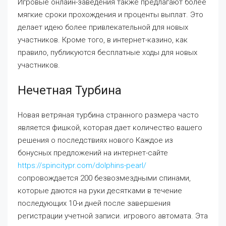
Игровые онлайн-заведения также предлагают более
мягкие сроки прохождения и проценты выплат. Это
делает идею более привлекательной для новых
участников.
Кроме того, в интернет-казино, как
правило, публикуются бесплатные ходы для новых
участников.
Нечетная Турбина
Новая ветряная турбина странного размера часто
является фишкой, которая дает количество вашего
решения о последствиях нового Каждое из
бонусных предложений на интернет-сайте
https://spincitypr.com/dolphins-pearl/
сопровождается 200 безвозмездными спинами,
которые даются на руки десятками в течение
последующих 10-и дней после завершения
регистрации учетной записи. игрового автомата. Эта