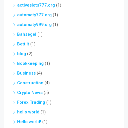
activeslots777.org
(1)
automaty777.org
(1)
automaty999.org
(1)
Bahsegel
(1)
Bettilt
(1)
blog
(2)
Bookkeeping
(1)
Business
(4)
Construction
(4)
Crypto News
(5)
Forex Trading
(1)
hello world
(1)
Hello world!
(1)