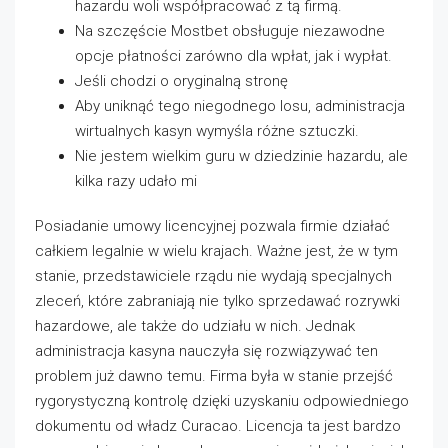
hazardu woli współpracować z tą firmą.
Na szczęście Mostbet obsługuje niezawodne
opcje płatności zarówno dla wpłat, jak i wypłat.
Jeśli chodzi o oryginalną stronę
Aby uniknąć tego niegodnego losu, administracja
wirtualnych kasyn wymyśla różne sztuczki.
Nie jestem wielkim guru w dziedzinie hazardu, ale
kilka razy udało mi
Posiadanie umowy licencyjnej pozwala firmie działać
całkiem legalnie w wielu krajach. Ważne jest, że w tym
stanie, przedstawiciele rządu nie wydają specjalnych
zleceń, które zabraniają nie tylko sprzedawać rozrywki
hazardowe, ale także do udziału w nich. Jednak
administracja kasyna nauczyła się rozwiązywać ten
problem już dawno temu. Firma była w stanie przejść
rygorystyczną kontrolę dzięki uzyskaniu odpowiedniego
dokumentu od władz Curacao. Licencja ta jest bardzo