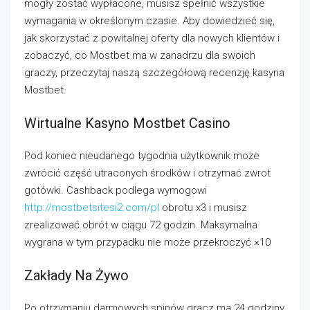
mogły zostać wypłacone, musisz spełnić wszystkie
wymagania w określonym czasie. Aby dowiedzieć się,
jak skorzystać z powitalnej oferty dla nowych klientów i
zobaczyć, co Mostbet ma w zanadrzu dla swoich
graczy, przeczytaj naszą szczegółową recenzję kasyna
Mostbet.
Wirtualne Kasyno Mostbet Casino
Pod koniec nieudanego tygodnia użytkownik może
zwrócić część utraconych środków i otrzymać zwrot
gotówki. Cashback podlega wymogowi
http://mostbetsitesi2.com/pl
obrotu x3 i musisz
zrealizować obrót w ciągu 72 godzin. Maksymalna
wygrana w tym przypadku nie może przekroczyć ×10
Zakłady Na Żywo
Po otrzymaniu darmowych spinów gracz ma 24 godziny