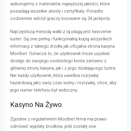
wykonujemy z materiałów najwyższej jakości, które
posiadają wszelkie atesty i certyfikaty. Ponadto
codziennie wśród graczy losowane są 24 jackpoty.
Najczęstszą metodą walki z tą plagą jest tworzenie
luster. Są one pełną i funkcjonalną kopią wszystkich
informacji z takiego źródła jak oficjalna strona kasyna
Mostbet. Oznacza to, że użytkownik może uzyskać
dostęp do swojego osobistego konta zarówno z
głównej strony kasyna, jak i z jego działającego lustra.
Nie każdy użytkownik, który uwielbia rozrywkę
hazardową jako swój czas wolny i rozrywkę, chce, aby
jego numer telefonu był widoczny.
Kasyno Na Żywo
Zgodnie z regulaminem Mostbet firma ma prawo
odmówić wypłaty środków, jeśli zostały one