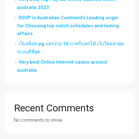
australia 2023
RSVP is Australian Continent’s Leading origin
for Choosing top-notch schedules and lasting
affairs
เว็บสล็อต pg แตกง่าย 10 บาทก็แตกได้ เว็บใหม่ล่าสุด
ระบบดีที่สุด
Very best Online Internet casino around
australia
Recent Comments
No comments to show.