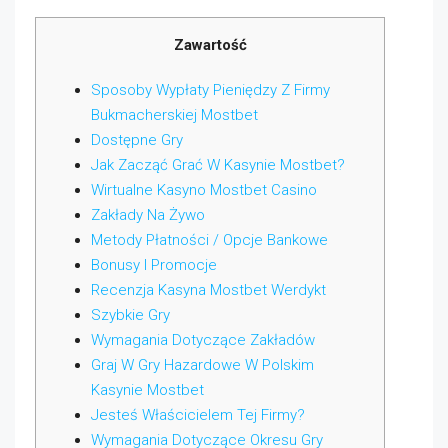
Zawartość
Sposoby Wypłaty Pieniędzy Z Firmy
Bukmacherskiej Mostbet
Dostępne Gry
Jak Zacząć Grać W Kasynie Mostbet?
Wirtualne Kasyno Mostbet Casino
Zakłady Na Żywo
Metody Płatności / Opcje Bankowe
Bonusy I Promocje
Recenzja Kasyna Mostbet Werdykt
Szybkie Gry
Wymagania Dotyczące Zakładów
Graj W Gry Hazardowe W Polskim
Kasynie Mostbet
Jesteś Właścicielem Tej Firmy?
Wymagania Dotyczące Okresu Gry