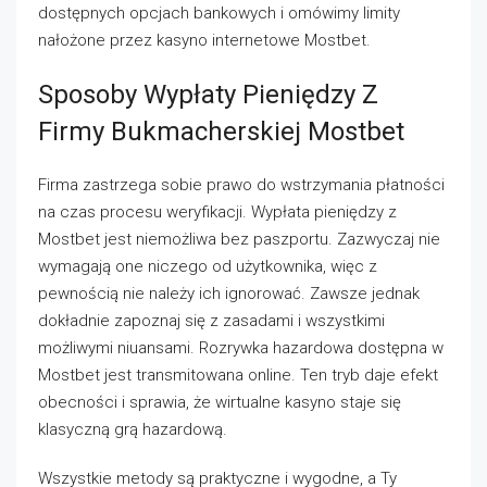
dostępnych opcjach bankowych i omówimy limity
nałożone przez kasyno internetowe Mostbet.
Sposoby Wypłaty Pieniędzy Z
Firmy Bukmacherskiej Mostbet
Firma zastrzega sobie prawo do wstrzymania płatności
na czas procesu weryfikacji. Wypłata pieniędzy z
Mostbet jest niemożliwa bez paszportu. Zazwyczaj nie
wymagają one niczego od użytkownika, więc z
pewnością nie należy ich ignorować. Zawsze jednak
dokładnie zapoznaj się z zasadami i wszystkimi
możliwymi niuansami. Rozrywka hazardowa dostępna w
Mostbet jest transmitowana online. Ten tryb daje efekt
obecności i sprawia, że wirtualne kasyno staje się
klasyczną grą hazardową.
Wszystkie metody są praktyczne i wygodne, a Ty