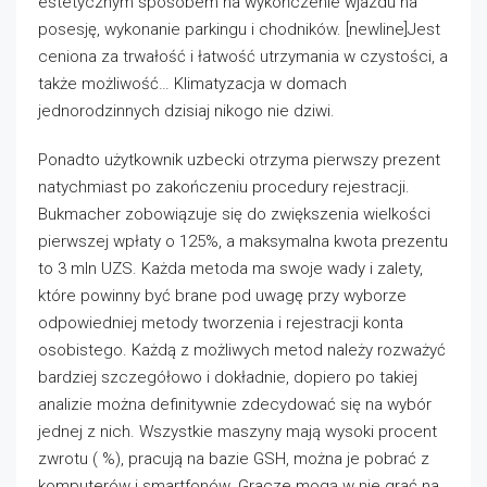
estetycznym sposobem na wykończenie wjazdu na
posesję, wykonanie parkingu i chodników. [newline]Jest
ceniona za trwałość i łatwość utrzymania w czystości, a
także możliwość… Klimatyzacja w domach
jednorodzinnych dzisiaj nikogo nie dziwi.
Ponadto użytkownik uzbecki otrzyma pierwszy prezent
natychmiast po zakończeniu procedury rejestracji.
Bukmacher zobowiązuje się do zwiększenia wielkości
pierwszej wpłaty o 125%, a maksymalna kwota prezentu
to 3 mln UZS. Każda metoda ma swoje wady i zalety,
które powinny być brane pod uwagę przy wyborze
odpowiedniej metody tworzenia i rejestracji konta
osobistego. Każdą z możliwych metod należy rozważyć
bardziej szczegółowo i dokładnie, dopiero po takiej
analizie można definitywnie zdecydować się na wybór
jednej z nich. Wszystkie maszyny mają wysoki procent
zwrotu ( %), pracują na bazie GSH, można je pobrać z
komputerów i smartfonów. Gracze mogą w nie grać na