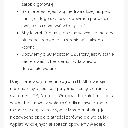
zarobić gotówkę.
Sam proces rejestracji nie trwa dłużej niż pięć
minut, dlatego użytkownik powinien poświęcić
swój czas i stworzyć własny profil.
Aby to zrobić, muszą poznać wszystkie metody
płatności dostępne na stronie wirtualnego
kasyna.
Opowiemy o BC Mostbet UZ , który jest w stanie
zaoferować uzbeckiemu użytkownikowi
doskonałe warunki.
Dzięki najnowszym technologiom i HTML5, wersja
mobilna kasyna jest kompatybilna z urządzeniami z
systemem iOS, Android i Windows. Po założeniu konta
w Mostbet, możesz wpłacić środki na swoje konto i
rozpocząć grę. Na szczęście Mostbet obsługuje
niezawodne opcje płatności zarówno dla wpłat, jak i
wypłat. W kolejnych akapitach opowiemy więcej o